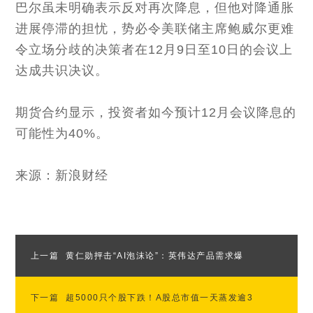
巴尔虽未明确表示反对再次降息，但他对降通胀
进展停滞的担忧，势必令美联储主席鲍威尔更难
令立场分歧的决策者在12月9日至10日的会议上
达成共识决议。
期货合约显示，投资者如今预计12月会议降息的
可能性为40%。
来源：新浪财经
上一篇
黄仁勋抨击“AI泡沫论”：英伟达产品需求爆
下一篇
棚 AI正给客户带来回报
超5000只个股下跌！A股总市值一天蒸发逾3