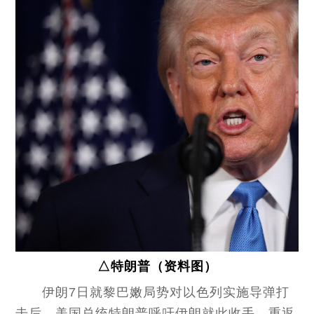
△特朗普（资料图）
伊朗7日就黎巴嫩局势对以色列实施导弹打
击后，美国总统特朗普呼吁伊朗就此收手，重返